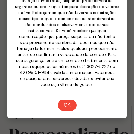
ou ações imediatas, alegando procedimentos
urgentes ou pré-requisitos para liberação de valores
Nossa missão é
e afins. Reforçamos que não fazemos solicitações
construir
relacionamentos de
desse tipo e que todos os nossos atendimentos
são conduzidos exclusivamente por canais
confiança
, fornecendo orientação
institucionais. Se você receber qualquer
estratégica e representando nossos
comunicação que pareça suspeita ou não tenha
sido previamente combinada, pedimos que não
clientes com excelência em todas as
forneça dados nem realize qualquer procedimento
antes de confirmar a veracidade do contato. Para
instâncias jurídicas.
sua segurança, entre em contato diretamente com
nossa equipe pelos números (42) 3027-5222 ou
(42) 99101-9151 e valide a informação. Estamos à
Saiba mais
disposição para esclarecer dúvidas e evitar que
você seja vítima de golpes.
OK
Assessoria jurídica eficiente para garantir
segurança e crescimento.