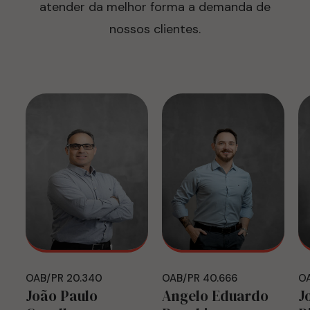
atender da melhor forma a demanda de
nossos clientes.
OAB/PR 20.340
OAB/PR 40.666
OA
João Paulo
Angelo Eduardo
J