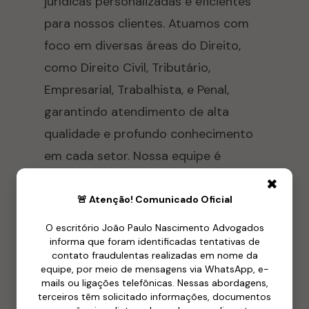
jurídicas personalizadas e eficientes
para nossos clientes. Atuamos com
foco em diversas áreas do Direito,
como Direito Civil, Tributário,
Empresarial, Trabalhista, e Penal,
garantindo atendimento de alta
qualidade e profundo conhecimento
em cada setor. Nossa equipe é
composta por profissionais
✖
experientes e dedicados,
🚨 Atenção! Comunicado Oficial
comprometidos em proteger os
O escritório João Paulo Nascimento Advogados
informa que foram identificadas tentativas de
interesses e direitos de cada cliente,
contato fraudulentas realizadas em nome da
sempre com ética, transparência e
equipe, por meio de mensagens via WhatsApp, e-
mails ou ligações telefônicas. Nessas abordagens,
confidencialidade.
terceiros têm solicitado informações, documentos