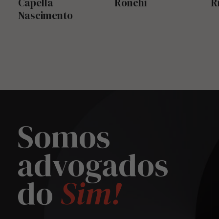
Capella
Ronchi
R
Nascimento
Somos
advogados
do
Sim!